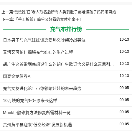
鸭子玩具洗澡
上一篇:
爸爸姓“日”老人取名后所有人笑到肚子疼难怪孩子妈妈闹离婚
下一篇:
「手工折纸」简单又好看的立体小桌子！
充气布排行榜
10-13
日本男子与充气娃娃谈恋爱热恋吵架冷战哭泣
10-13
又污又可怕！揭秘充气娃娃的生产过程
10-13
胡广生这首歌到底想说什么的胡广生歌词含义是什么意思引发猜测
10-13
国泰金龙债券A
09-05
充气女友进化论！带你领略娃娃的未来趋势
09-05
10万块的充气娃娃原来长这样
09-05
Muck巨船修复方法修复所需材料一览
09-05
贵州黄平县迎来“低空经济”发展新机遇