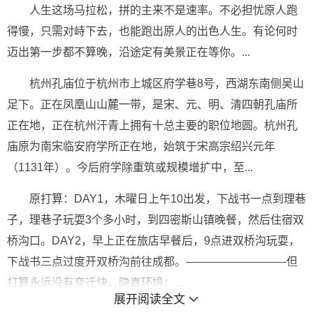
人生这场马拉松，拼的主来不是速率。不必担忧原人跑
得慢，只需对峙下去，也能跑出原人的出色人生。有论何时
迈出第一步都不算晚，沿途定有美景正在等你。...
杭州孔庙位于杭州市上城区府学巷8号，西湖东南侧吴山
足下。正在凤凰山山麓一带，是宋、元、明、清四朝孔庙所
正在地，正在杭州汗青上拥有十总主要的职位地圆。杭州孔
庙原为南宋临安府学所正在地，始筑于宋高宗绍兴元年
（1131年）。今后府学除重筑或规模增扩中，至...
原打算：DAY1，木曜日上午10出发，下战书一点到理巷
子，理巷子玩耍3个多小时，到四密斯山镇晚餐，然后住宿双
桥沟口。DAY2，早上正在旅店早餐后，9点进双桥沟玩耍，
下战书三点过度开双桥沟前往成都。—————————但
打算永远没有变迁快，隐真环境：...
展开阅读全文