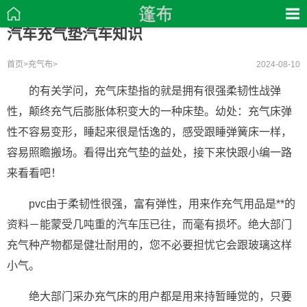
汽车充气垫汽车知识
首页
>
充气布
>
2024-08-10
的有关学问，充气床垫指的就是拥有很强柔韧性战弹
性，颠终充气后膨胀体积变大的一种床垫。幼处：充气床弹
性不容易变形，睡起来很是恬逸的，感受跟睡弹簧床一样，
容易照瞻搬场。看得出充气垫的益处，接下来快跟小编一路
来看看吧！
pvc由于柔韧性很强，富有弹性，用来作充气用品是**的
资料－能蒙受几吨重的汽车压已往，而毫有损坏。绝大部门
充气种产物都是健壮耐用的，您不必要担忧它会跟玻璃这样
小气。
绝大部门采办充气床的用户都是用来持暂睡觉的，只要