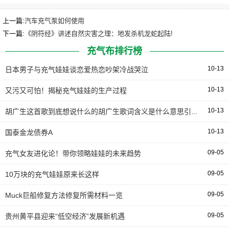
气床永远有弹性稳定形。
上一篇:
汽车充气泵如何使用
1车载充气床充气用法、切记不要充气太饱（特别正在炎
下一篇:
《阴符经》讲述自然灾害之理：地发杀机龙蛇起陆!
天），不要正在床幼进止太猛烈的动，不然床身内的拉带将
充气布排行榜
超负荷而断裂，形成床面鼓包而有法修补，只能报废。
10-13
日本男子与充气娃娃谈恋爱热恋吵架冷战哭泣
老人床充气床垫
10-13
又污又可怕！揭秘充气娃娃的生产过程
10-13
胡广生这首歌到底想说什么的胡广生歌词含义是什么意思引发猜测
10-13
国泰金龙债券A
09-05
充气女友进化论！带你领略娃娃的未来趋势
09-05
10万块的充气娃娃原来长这样
09-05
Muck巨船修复方法修复所需材料一览
09-05
贵州黄平县迎来“低空经济”发展新机遇