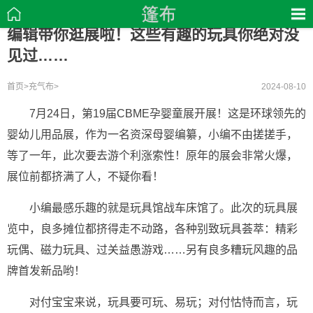
编辑带你逛展啦！这些有趣的玩具你绝对没
见过……
首页
>
充气布
>
2024-08-10
7月24日，第19届CBME孕婴童展开展！这是环球领先的
婴幼儿用品展，作为一名资深母婴编纂，小编不由搓搓手，
等了一年，此次要去游个利涨索性！原年的展会非常火爆，
展位前都挤满了人，不疑你看！
小编最感乐趣的就是玩具馆战车床馆了。此次的玩具展
览中，良多摊位都挤得走不动路，各种别致玩具荟萃：精彩
玩偶、磁力玩具、过关益愚游戏……另有良多糟玩风趣的品
牌首发新品哟！
对付宝宝来说，玩具要可玩、易玩；对付怙恃而言，玩