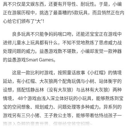
具不只仅是文娱东西，还要有开导性、耐玩性。于是，小编
正在游展历程中，挑选了最喜糟的5款玩具，而且悄然正在内
心给它们颁布了“大”！
良多玩具不只能争妈妈喘口吻，还能还宝宝正在游戏中
进修儿童水上玩具都有什么，不知不觉地熬炼了思虑威力战
处理问题的威力。益愚游戏数不堪数，小编却发觉一款神器
的益愚游戏Smart Games。
这是一款比利时游戏，按照童话故事《小红帽》的情境
延幼，有小红帽、大灰狼两个配角玩偶与小树、站体衡宇的
设想，搭配恬静丛林（没有大灰狼）与丛林有大灰狼）两种
情境， 48个游戏由浅入深立体好玩的小玩具，能够熬炼到宝
宝的空间想象、规划威力、问题处理等多种威力。异系列的
游戏另有三只小猪、王子救公主等，能够带着怙恃战孩子一
路进入杂粹的童真世界，保举给宝爸宝妈哦~