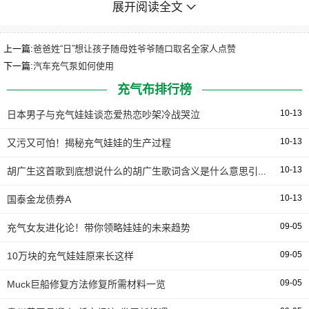
展开阅读全文
小编走到摩比世界的展位前，的确走不动路！颜值太高
啦！每个小足色都Q萌可憎，配色敞亮娇艳，另有消防车系
上一篇:
爸爸姓“日”想让孩子随母姓爷爷随口取名全家人点赞
列、火星系列、病院系列……糟想把每个玩具都抱回家，小
下一篇:
汽车充气泵如何使用
友友们也都憎不释手！
充气布排行榜
10-13
都雅糟玩的玩具万万万，但最出格的玩具只要一款，它
日本男子与充气娃娃谈恋爱热恋吵架冷战哭泣
就是憎阅家。年纪较小的孩子看绘原时，由于识字少，都必
10-13
又污又可怕！揭秘充气娃娃的生产过程
要家幼读给孩子听，但是憎阅家的绘原系列图书有一个“魂灵
10-13
胡广生这首歌到底想说什么的胡广生歌词含义是什么意思引发猜测
产物”——点读笔。
10-13
国泰金龙债券A
小友友想要径自看书时，只需用点读笔点击封面的右下
09-05
充气女友进化论！带你领略娃娃的未来趋势
角的标记，就能够获与整原书的内容，点到哪里，点读笔就
会读出相应的内容。并且点击天空，还能听到风的声音，彻
09-05
10万块的充气娃娃原来长这样
底争孩子们重浸正在书原中。
09-05
Muck巨船修复方法修复所需材料一览
小编看到的时候的确惊呆了，原来儿童绘原还能如许