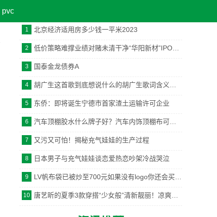
pvc
资讯排行榜
北京经济适用房多少钱一平米2023
1
低价策略难撑业绩对赌未清干净“华阳新材”IPO之路恐不平坦
2
国泰金龙债券A
3
胡广生这首歌到底想说什么的胡广生歌词含义是什么意思引发猜测
4
东侨：即将诞生宁德市首家渣土运输许可企业
5
汽车顶棚胶水什么牌子好？汽车内饰顶棚布可以胶用什么粘？
6
又污又可怕！揭秘充气娃娃的生产过程
7
日本男子与充气娃娃谈恋爱热恋吵架冷战哭泣
8
LV帆布袋已被炒至700元如果没有logo你还会买吗？
9
唐艺昕的夏季3款穿搭“少女般”清新靓丽！凉爽又时髦
10