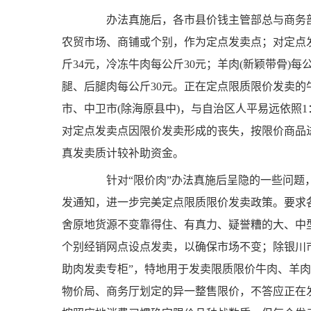
办法真施后，各市县价钱主管部总与商务部
农贸市场、商铺或个别，作为定点发卖点；对定点发
斤34元，冷冻牛肉每公斤30元；羊肉(新颖带骨)每
腿、后腿肉每公斤30元。正在定点限质限价发卖
市、中卫市(除海原县中)，与自治区人平易远依照
对定点发卖点因限价发卖形成的丧失，按限价商品进
真发卖质计较补助资金。
针对“限价肉”办法真施后呈隐的一些问题，
发通知，进一步完美定点限质限价发卖政策。要求
舍原地货源不变靠得住、有真力、疑誉糟的大、中
个别经销网点设点发卖，以确保市场不变；除银川
助肉发卖专柜”，特地用于发卖限质限价牛肉、羊
物价局、商务厅划定的异一整售限价，不答应正在