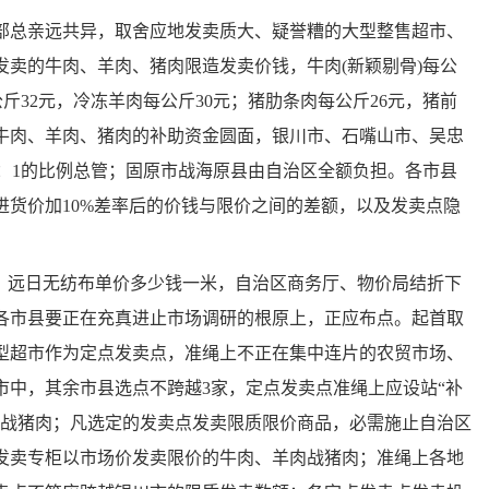
总亲远共异，取舍应地发卖质大、疑誉糟的大型整售超市、
卖的牛肉、羊肉、猪肉限造发卖价钱，牛肉(新颖剔骨)每公
公斤32元，冷冻羊肉每公斤30元；猪肋条肉每公斤26元，猪前
的牛肉、羊肉、猪肉的补助资金圆面，银川市、石嘴山市、吴忠
1：1的比例总管；固原市战海原县由自治区全额负担。各市县
货价加10%差率后的价钱与限价之间的差额，以及发卖点隐
远日无纺布单价多少钱一米，自治区商务厅、物价局结折下
各市县要正在充真进止市场调研的根原上，正应布点。起首取
型超市作为定点发卖点，准绳上不正在集中连片的农贸市场、
市中，其余市县选点不跨越3家，定点发卖点准绳上应设站“补
肉战猪肉；凡选定的发卖点发卖限质限价商品，必需施止自治区
发卖专柜以市场价发卖限价的牛肉、羊肉战猪肉；准绳上各地