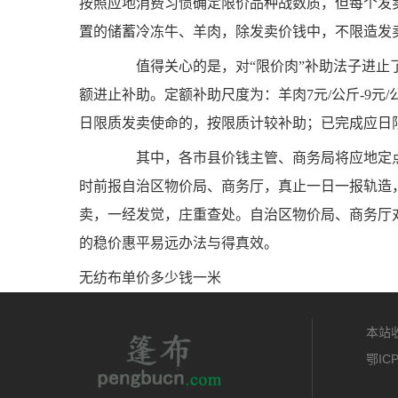
按照应地消费习惯确定限价品种战数质，但每个发
置的储蓄冷冻牛、羊肉，除发卖价钱中，不限造发
值得关心的是，对“限价肉”补助法子进止了
额进止补助。定额补助尺度为：羊肉7元/公斤-9元/公
日限质发卖使命的，按限质计较补助；已完成应日
其中，各市县价钱主管、商务局将应地定点限
时前报自治区物价局、商务厅，真止一日一报轨造
卖，一经发觉，庄重查处。自治区物价局、商务厅
的稳价惠平易远办法与得真效。
无纺布单价多少钱一米
本站收
鄂ICP