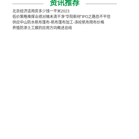
资讯推荐
北京经济适用房多少钱一平米2023
低价策略难撑业绩对赌未清干净“华阳新材”IPO之路恐不平坦
供应中山防水帆布篷布-帆布篷布加工-涤纶帆布雨布价格
养殖防渗土工膜的应用方向概述总结