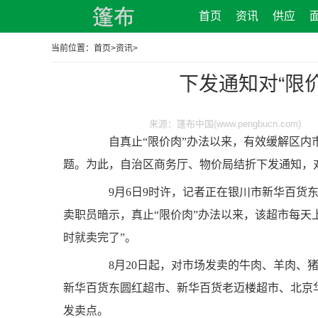
首页
资讯
供应
当前位置：
首页
>
资讯
>
下发通知对“限
来源：篷布中国(www.pengbucn.com)
自真止“限价肉”办法以来，有效缓解区内市
题。为此，自治区商务厅、物价局结折下发通知，对
9月6日9时许，记者正在银川市新华百货东圆
卖职员暗示，真止“限价肉”办法以来，该超市每天
时就卖完了”。
8月20日起，对市场发卖的牛肉、羊肉、猪
新华百货东圆红超市、新华百货老迈楼超市、北京
发卖点。