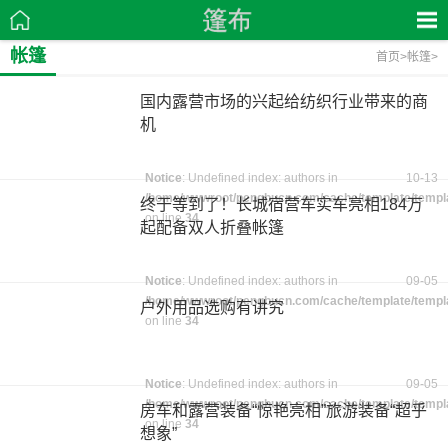
帐篷
首页
>
帐篷
>
国内露营市场的兴起给纺织行业带来的商
机
Notice
: Undefined index: authors in
10-13
/home/wwwroot/pengbucn.com/cache/template/templ
终于等到了！长城宿营车实车亮相184万
on line
34
起配备双人折叠帐篷
Notice
: Undefined index: authors in
09-05
/home/wwwroot/pengbucn.com/cache/template/templ
户外用品选购有讲究
on line
34
Notice
: Undefined index: authors in
09-05
/home/wwwroot/pengbucn.com/cache/template/templ
房车和露营装备“惊艳亮相”旅游装备“超乎
on line
34
想象”